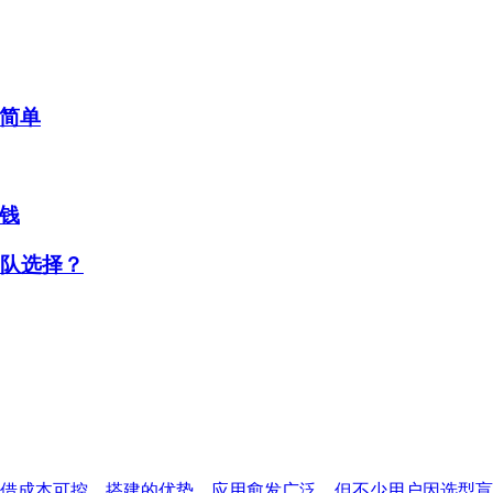
简单
钱
工队选择？
借成本可控、搭建的优势，应用愈发广泛。但不少用户因选型盲