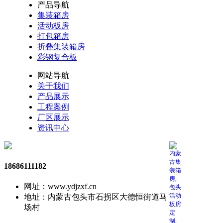
产品导航
集装箱房
活动板房
打包箱房
折叠集装箱房
彩钢复合板
网站导航
关于我们
产品展示
工程案例
厂区展示
资讯中心
18686111182
网址：www.ydjzxf.cn
地址：内蒙古包头市石拐区大德恒街道马
场村