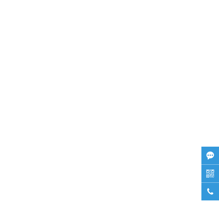


