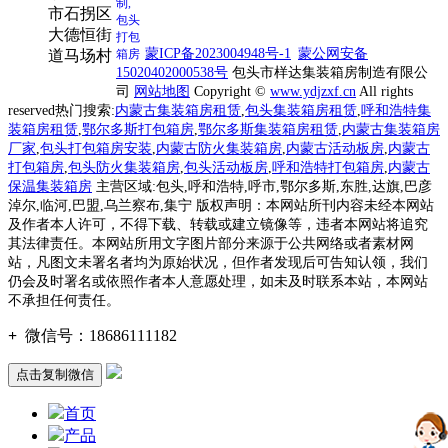
市石拐区
大德恒街
蒙ICP备2023004948号-1
蒙公网安备
道马场村
15020402000538号
包头市样达集装箱房制造有限公
司
网站地图
Copyright ©
www.ydjzxf.cn
All rights
reserved
热门搜索:
内蒙古集装箱房租赁
,
包头集装箱房租赁
,
呼和浩特集
装箱房租赁
,
鄂尔多斯打包箱房
,
鄂尔多斯
集装箱房租赁
,
内蒙古集装箱房
厂家
,
包头打包箱房安装
,
内蒙古防火集装箱房
,
内蒙古活动板房
,
内蒙古
打包箱房
,
包头防火集装箱房
,
包头活动板房
,
呼和浩特
打包箱房
,
内蒙古
保温集装箱房
主营区域:包头,呼和浩特,呼市,鄂尔多斯,东胜,达旗,巴彦
淖尔,临河,巴盟,乌兰察布,集宁
版权声明：本网站所刊内容未经本网站
及作者本人许可，不得下载、转载或建立镜像等，违者本网站将追究
其法律责任。本网站所用文字图片部分来源于公共网络或者素材网
站，凡图文未署名者均为原始状况，但作者发现后可告知认领，我们
仍会及时署名或依照作者本人意愿处理，如未及时联系本站，本网站
不承担任何责任。
+
微信号：
18686111182
点击复制微信
首页
产品