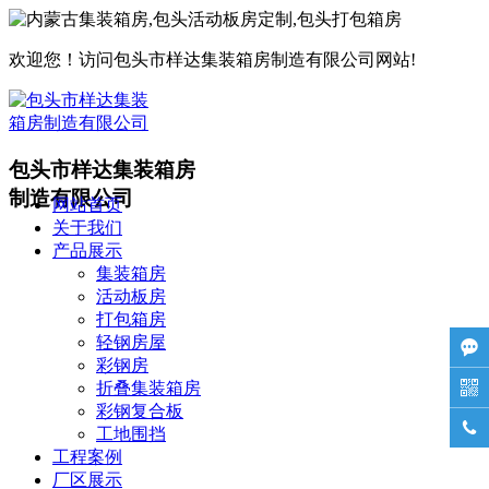
欢迎您！访问包头市样达集装箱房制造有限公司网站!
包头市样达集装箱房
制造有限公司
网站首页
关于我们
产品展示
集装箱房
活动板房
打包箱房
轻钢房屋

彩钢房
折叠集装箱房

彩钢复合板

工地围挡
工程案例
厂区展示