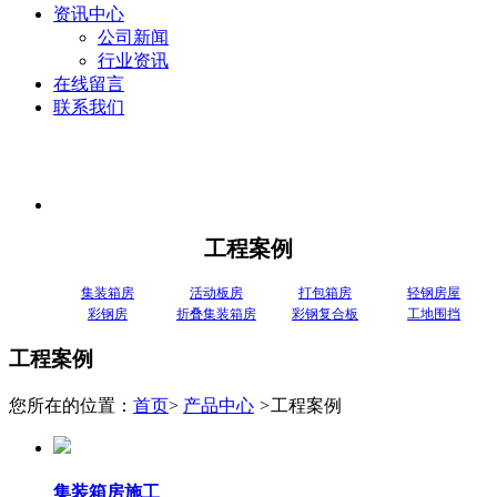
资讯中心
公司新闻
行业资讯
在线留言
联系我们
工程案例
集装箱房
活动板房
打包箱房
轻钢房屋
彩钢房
折叠集装箱房
彩钢复合板
工地围挡
工程案例
您所在的位置：
首页
>
产品中心
>
工程案例
集装箱房施工