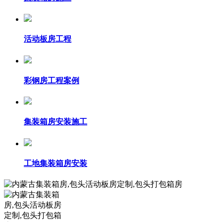
活动板房工程
彩钢房工程案例
集装箱房安装施工
工地集装箱房安装