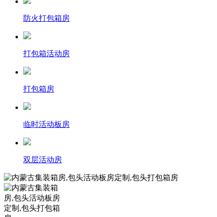
防火打包箱房
打包箱活动房
打包箱房
临时活动板房
双层活动房