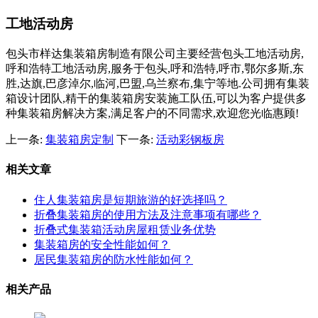
工地活动房
包头市样达集装箱房制造有限公司主要经营包头工地活动房,
呼和浩特工地活动房,服务于包头,呼和浩特,呼市,鄂尔多斯,东
胜,达旗,巴彦淖尔,临河,巴盟,乌兰察布,集宁等地.公司拥有集装
箱设计团队,精干的集装箱房安装施工队伍,可以为客户提供多
种集装箱房解决方案,满足客户的不同需求,欢迎您光临惠顾!
上一条:
集装箱房定制
下一条:
活动彩钢板房
相关文章
住人集装箱房是短期旅游的好选择吗？
折叠集装箱房的使用方法及注意事项有哪些？
折叠式集装箱活动房屋租赁业务优势
集装箱房的安全性能如何？
居民集装箱房的防水性能如何？
相关产品