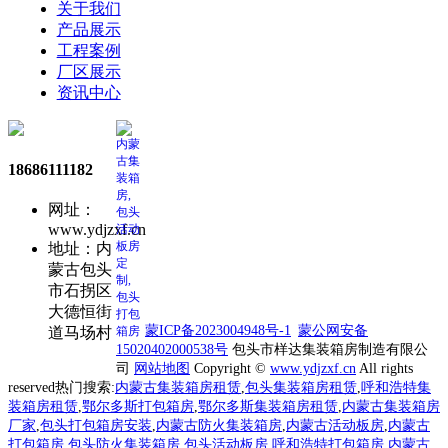
关于我们
产品展示
工程案例
厂区展示
资讯中心
18686111182
网址：
www.ydjzxf.cn
地址：内
蒙古包头
市石拐区
大德恒街
蒙ICP备2023004948号-1
蒙公网安备
道马场村
15020402000538号
包头市样达集装箱房制造有限公
司
网站地图
Copyright ©
www.ydjzxf.cn
All rights
reserved
热门搜索:
内蒙古集装箱房租赁
,
包头集装箱房租赁
,
呼和浩特集
装箱房租赁
,
鄂尔多斯打包箱房
,
鄂尔多斯
集装箱房租赁
,
内蒙古集装箱房
厂家
,
包头打包箱房安装
,
内蒙古防火集装箱房
,
内蒙古活动板房
,
内蒙古
打包箱房
,
包头防火集装箱房
,
包头活动板房
,
呼和浩特
打包箱房
,
内蒙古